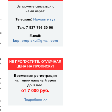
Вы можете связаться с
нами через:
Telegram:
Нажмите тут
Тел:
7-937-796-30-96
в
E-mail:
.
kupi.propisku@gmail.com
ю
в
НЕ ПРОПУСТИТЕ: ОТЛИЧНАЯ
о
ЦЕНА НА ПРОПИСКУ!
я
,
Временная регистрация
и
на минимальный срок
и
до 3 мес.
е
от 7 000 руб.
Подробнее >>
т
ю
а