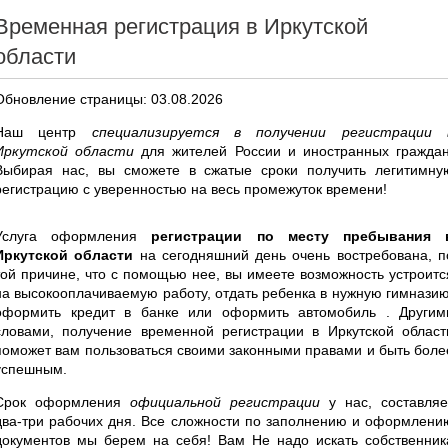
Временная регистрация в Иркутской
области
Обновление страницы: 03.08.2026
Наш центр
специализируется в получении регистрации 
Иркутской области
для жителей России и иностранных граждан
Выбирая нас, вы сможете в сжатые сроки получить легитимну
регистрацию с уверенностью на весь промежуток времени!
Услуга оформления
регистрации по месту пребывания 
Иркутской области
на сегодняшний день очень востребована, п
той причине, что с помощью нее, вы имеете возможность устроитс
на высокооплачиваемую работу, отдать ребенка в нужную гимназию
оформить кредит в банке или оформить автомобиль . Другим
словами, получение временной регистрации в Иркутской област
поможет вам пользоваться своими законными правами и быть боле
успешным.
Срок оформления
официальной регистрации
у нас, составляе
два-три рабочих дня. Все сложности по заполнению и оформлени
документов мы берем на себя! Вам Не надо искать собственник