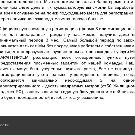
неопытного человека. Мы сэкономим не только Ваше время, но и 
конечном счете деньги, т.к. сумма которую вы смогли бы заработат
за время спущенное на поиск подходящего места для регистрации 
перелопачивание законодательства гораздо больше.
Официальную временную регистрацию (форма 3 или миграционны
учет для иностранных граждан у нас можно получить даже н
минимальный период 3 мес.. Самый большой период по закон
равняется пять лет. Мы без посредников работаем с собственникам
жилья, что подразумевает лучшие цены за превосходные услуги.М
ГАРАНТИРУЕМ реализацию всех оговоренных пунктов путе
предоставления письменных гарантий от нашей команды. Наш
клиенты могут быть уверенны: никакого риска, Вас не выпишут 
регистрационного учета раньше утвержденного периода, всегд
соблюдается минимально необходимая S на одног
зарегистрированного - десять квадратных метров (ст.50 Жилищног
Кодекса РФ), запись вносится в единую базу данных и с ней никогд
не будет неожиданностей в любых гос. учреждениях.
асти.