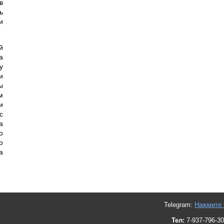
в
ь
и
й
а
у
и
ы
м
и
с
а
о
о
а
Telegram:
Нажмите 
Тел:
7-937-796-30