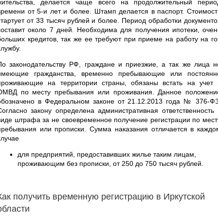
жительства, делается чаще всего на продолжительный перио
времени от 5-и лет и более. Штамп делается в паспорт. Стоимост
стартует от 33 тысяч рублей и более. Период обработки документо
составит около 7 дней. Необходима для получения ипотеки, очен
больших кредитов, так же ее требуют при приеме на работу на го
службу.
По законодательству РФ, граждане и приезжие, а так же лица н
имеющие гражданства, временно пребывающие или постоянн
проживающие на территории страны, обязаны встать на учет 
ОМВД по месту пребывания или проживания. Данное положени
обозначено в Федеральном законе от 21.12.2013 года № 376-ФЗ
Согласно закону определена административная ответственность 
виде штрафа за не своевременное получение регистрации по мест
пребывания или прописки. Сумма наказания отличается в каждо
случае
для предприятий, предоставивших жилье таким лицам,
проживающим без прописки, от 250 до 750 тысяч рублей.
Как получить временную регистрацию в Иркутской
области