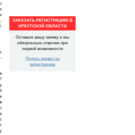
о
я
я
ЗАКАЗАТЬ РЕГИСТРАЦИЮ В
,
ИРКУТСКОЙ ОБЛАСТИ
!
Оставьте вашу заявку и мы
обязательно ответим при
первой возможности
с
-
Подать заявку на
регистрацию
и
?
у
й
к
в
о
к
с
.
у