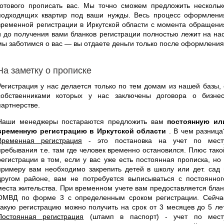
готового прописать вас. Мы точно сможем предложить нескольк
подходящих квартир под ваши нужды. Весь процесс оформлени
временной регистрации в Иркутской области с момента обращени
и до получения вами бланков регистрации полностью лежит на нас
мы заботимся о вас — вы отдаете деньги только после оформления
На заметку о прописке
Регистрация у нас делается только по тем домам из нашей базы, 
собственниками которых у нас заключены договора о бизнес
партнерстве.
Наши менеджеры постараются предложить вам
постоянную ил
временную регистрацию в Иркутской области
. В чем разница
Временная регистрация
- это постановка на учет по мест
пребывания т.е. там где человек временно остановился. Плюс тако
регистрации в том, если у вас уже есть постоянная прописка, но 
примеру вам необходимо закрепить детей в школу или дет. сад 
другом районе, вам не потребуется выписываться с постоянног
места жительства. При временном учете вам предоставляется блан
ОМВД по форме 3 с определенным сроком регистрации. Сейча
такую регистрацию можно получить на срок от 3 месяцев до 5 лет
Постоянная регистрация
(штамп в паспорт) - учет по мест